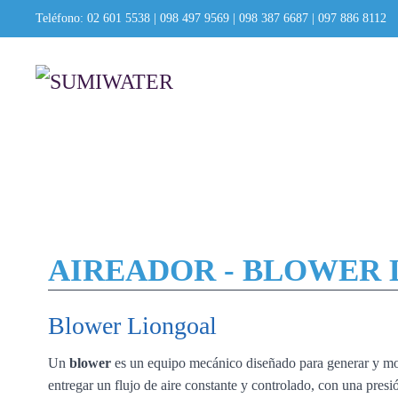
Teléfono:
02 601 5538
|
098 497 9569
|
098 387 6687
|
097 886 8112
AIREADOR - BLOWER
Blower Liongoal
Un
blower
es un equipo mecánico diseñado para generar y move
entregar un flujo de aire constante y controlado, con una presió