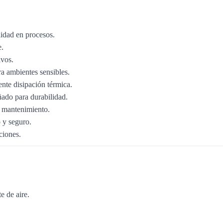
lidad en procesos.
e.
ivos.
ara ambientes sensibles.
ente disipación térmica.
ñado para durabilidad.
 y mantenimiento.
 y seguro.
ciones.
e de aire.