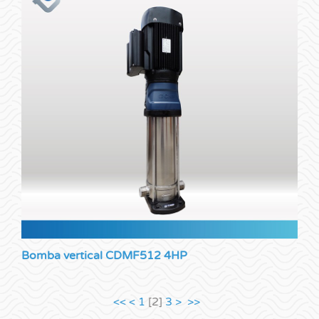
Bomba vertical CDMF512 4HP
<<
<
1
[
2
]
3
>
>>