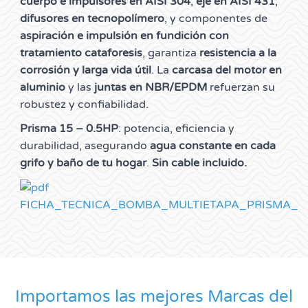
cuerpo e impulsores en AISI 304
,
eje en AISI 431
,
difusores en tecnopolímero
, y componentes de
aspiración e impulsión en fundición con
tratamiento cataforesis
, garantiza
resistencia a la
corrosión y larga vida útil
. La
carcasa del motor en
aluminio
y las
juntas en NBR/EPDM
refuerzan su
robustez y confiabilidad.
Prisma 15 – 0.5HP
: potencia, eficiencia y
durabilidad, asegurando
agua constante en cada
grifo y baño de tu hogar
.
Sin cable incluido.
FICHA_TECNICA_BOMBA_MULTIETAPA_PRISMA_SE
Importamos las mejores Marcas del